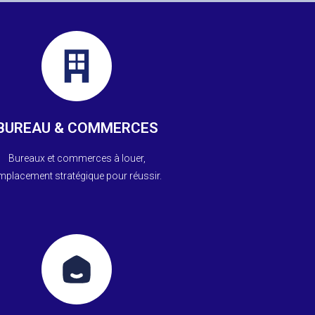
En savoir +
consectetur adipiscing elit dolor
Lorem ipsum dolor sit amet
BUREAU & COMMERCES
Bureaux Et Commerces
Bureaux et commerces à louer,
mplacement stratégique pour réussir.
En savoir +
visite !