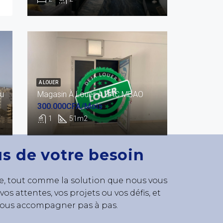
A LOUER
au
Magasin À Louer À ZAC MBAO
300.000CFA/Mois
1
51m2
us de votre besoin
, tout comme la solution que nous vous
os attentes, vos projets ou vos défis, et
vous accompagner pas à pas.