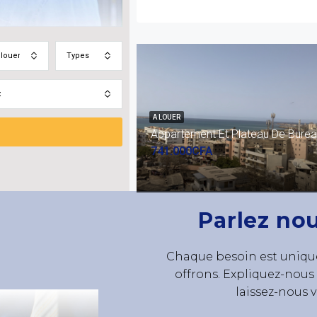
 louer
Types
x
A LOUER
Appartement Et Plateau De Bure
741.000CFA
Parlez no
Chaque besoin est unique
offrons. Expliquez-nous v
laissez-nous 