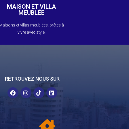
meublée prête à vivre. Réservez une
MAISON ET VILLA
mménagez dans une maison ou villa
MEUBLÉE
Meublées
Maisons et villas meublées, prêtes à
Maisons Et Villas
vivre avec style.
RETROUVEZ NOUS SUR