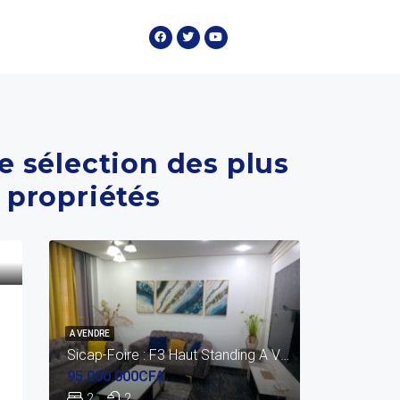
e sélection des plus
 propriétés
A VENDRE
A LOUER: Appartement De Prestige Situé À Ngor
Sicap-Foire : F3 Haut Standing A Vendre (1er Étage)
95.000.000CFA
2
2