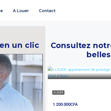
re
A Louer
Contact
en un clic
Consultez notr
belles
A LOUER
1.200.000CFA
3
2