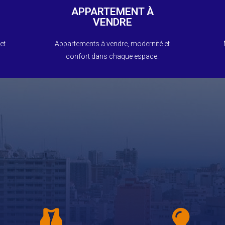
r
moderne et fonctionnel. Appelez pour
APPARTEMENT À
E
VENDRE
Investissez dans un appartement
Appartements À Vendre
et
Appartements à vendre, modernité et
confort dans chaque espace.