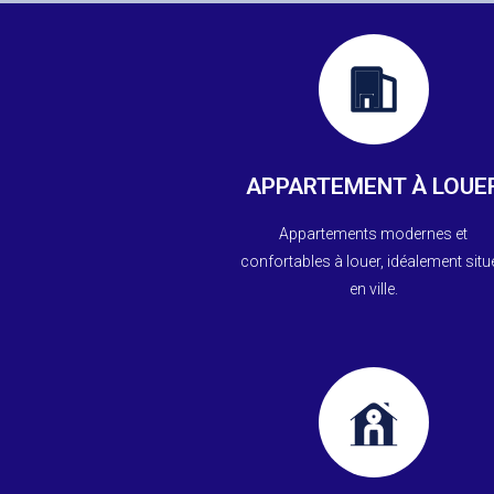
En savoir +
!
moderne et bien situé. Contactez no
APPARTEMENT À LOUE
Découvrez votre futur appartement
Appartements modernes et
Appartements À Louer
confortables à louer, idéalement situ
en ville.
En savoir +
plus !