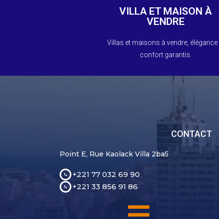
rêve. Contactez-nous pour en savoi
VILLA ET MAISON À
Faites l'acquisition de votre villa de
VENDRE
Vendre
Villas et maisons à vendre, élégance 
Villas Et Maisons À
confort garantis.
CONTACT
Point E, Rue Kaolack Villa 2ba5
+221 77 032 69 90
+221 33 856 91 86