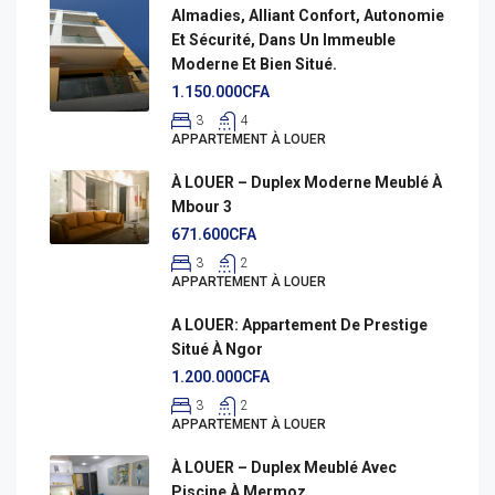
Almadies, Alliant Confort, Autonomie
Et Sécurité, Dans Un Immeuble
Moderne Et Bien Situé.
1.150.000CFA
3
4
APPARTEMENT À LOUER
À LOUER – Duplex Moderne Meublé À
Mbour 3
671.600CFA
3
2
APPARTEMENT À LOUER
A LOUER: Appartement De Prestige
Situé À Ngor
1.200.000CFA
3
2
APPARTEMENT À LOUER
À LOUER – Duplex Meublé Avec
Piscine À Mermoz