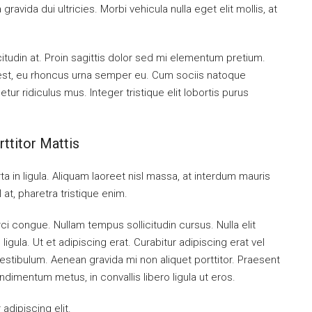
ravida dui ultricies. Morbi vehicula nulla eget elit mollis, at
citudin at. Proin sagittis dolor sed mi elementum pretium.
est, eu rhoncus urna semper eu. Cum sociis natoque
ur ridiculus mus. Integer tristique elit lobortis purus
ttitor Mattis
a in ligula. Aliquam laoreet nisl massa, at interdum mauris
sl at, pharetra tristique enim.
orci congue. Nullam tempus sollicitudin cursus. Nulla elit
ligula. Ut et adipiscing erat. Curabitur adipiscing erat vel
tibulum. Aenean gravida mi non aliquet porttitor. Praesent
ndimentum metus, in convallis libero ligula ut eros.
dipiscing elit.