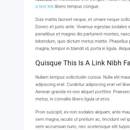
a text link
libero tempus congue.
Duis mattis laoreet neque, et ornare neque solli
Donec et justo ante. Vivamus egestas sodales 
penatibus et magnis dis parturient montes, nascet
bibendum, quis dictum metus mattis. Phasellus p
magna, tempor in blandit id, porta in ligula. Aliq
Quisque This Is A Link Nibh F
Nullam tempus sollicitudin cursus. Nulla elit maur
adipiscing erat. Curabitur adipiscing erat vel 
Aenean gravida mi non aliquet porttitor. Praese
metus, in convallis libero ligula ut eros.
Proin suscipit, ex non sodales aliquam, ante maur
sem magna, iaculis ut pretium ac, tincidunt vel
sem accumsan nunc, nec scelerisque elit turpis e