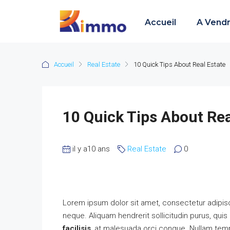
Accueil
A Vend
Accueil
Real Estate
10 Quick Tips About Real Estate
10 Quick Tips About Rea
il y a10 ans
Real Estate
0
Lorem ipsum dolor sit amet, consectetur adipisci
neque. Aliquam hendrerit sollicitudin purus, qu
facilisis
, at malesuada orci congue. Nullam tempu