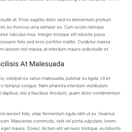
citudin at. Proin sagittis dolor sed mi elementum pretium.
est, eu rhoncus urna semper eu. Cum sociis natoque
ur ridiculus mus. Integer tristique elit lobortis purus
osuere felis sed eros porttitor mattis. Curabitur massa
uam laoreet nisl massa, at interdum mauris sollicitudin et.
acilisis At Malesuada
is, volutpat eu varius malesuada, pulvinar eu ligula. Ut et
libero tempus congue. Nam pharetra interdum vestibulum.
nt dapibus, nisi a faucibus tincidunt, quam dolor condimentum
is laoreet felis, vitae fermentum ligula nibh ut ex. Vivamus
 ipsum. Maecenas commodo, velit vel porta vulputate, lorem
get mauris. Donec dictum elit vel nunc tristique, eu lobortis