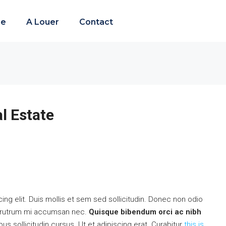
re
A Louer
Contact
l Estate
ng elit. Duis mollis et sem sed sollicitudin. Donec non odio
is rutrum mi accumsan nec.
Quisque bibendum orci ac nibh
s sollicitudin cursus. Ut et adipiscing erat. Curabitur
this is