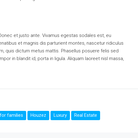
 Donec et justo ante. Vivamus egestas sodales est, eu
atibus et magnis dis parturient montes, nascetur ridiculus
dum, quis dictum metus mattis. Phasellus posuere felis sed
or in blandit id, porta in ligula. Aliquam laoreet nisl massa,
or families
Houzez
Luxury
Real Estate