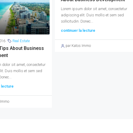
Lorem ipsum dolor sit amet, consectetur
adipiscing elit. Duis mollis et sem sed
sollicitudin. Donec...
continuer la lecture
016
Real Estate
par Katos Immo
Tips About Business
ment
dolor sit amet, consectetur
lit. Duis mollis et sem sed
Donec...
 lecture
s Immo