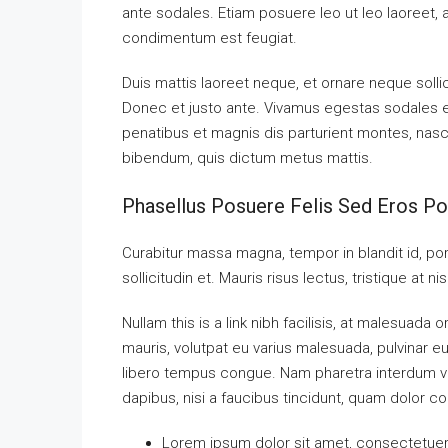
ante sodales. Etiam posuere leo ut leo laoreet, a g
condimentum est feugiat.
Duis mattis laoreet neque, et ornare neque solli
Donec et justo ante. Vivamus egestas sodales 
penatibus et magnis dis parturient montes, nascet
bibendum, quis dictum metus mattis.
Phasellus Posuere Felis Sed Eros Por
Curabitur massa magna, tempor in blandit id, port
sollicitudin et. Mauris risus lectus, tristique at ni
Nullam this is a link nibh facilisis, at malesuada 
mauris, volutpat eu varius malesuada, pulvinar eu 
libero tempus congue. Nam pharetra interdum ves
dapibus, nisi a faucibus tincidunt, quam dolor co
Lorem ipsum dolor sit amet, consectetuer a