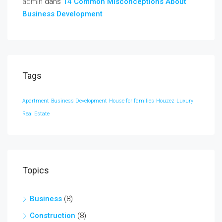
admin
dans
14 Common Misconceptions About
Business Development
Tags
Apartment
Business Development
House for families
Houzez
Luxury
Real Estate
Topics
Business
(8)
Construction
(8)