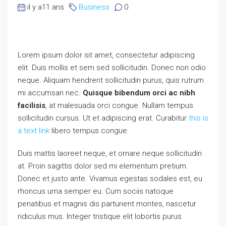
il y a11 ans
Business
0
Lorem ipsum dolor sit amet, consectetur adipiscing
elit. Duis mollis et sem sed sollicitudin. Donec non odio
neque. Aliquam hendrerit sollicitudin purus, quis rutrum
mi accumsan nec.
Quisque bibendum orci ac nibh
facilisis
, at malesuada orci congue. Nullam tempus
sollicitudin cursus. Ut et adipiscing erat. Curabitur
this is
a text link
libero tempus congue.
Duis mattis laoreet neque, et ornare neque sollicitudin
at. Proin sagittis dolor sed mi elementum pretium.
Donec et justo ante. Vivamus egestas sodales est, eu
rhoncus urna semper eu. Cum sociis natoque
penatibus et magnis dis parturient montes, nascetur
ridiculus mus. Integer tristique elit lobortis purus