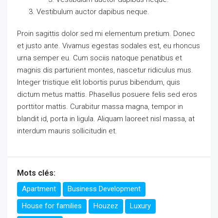
Vestibulum auctor dapibus neque.
Proin sagittis dolor sed mi elementum pretium. Donec
et justo ante. Vivamus egestas sodales est, eu rhoncus
urna semper eu. Cum sociis natoque penatibus et
magnis dis parturient montes, nascetur ridiculus mus.
Integer tristique elit lobortis purus bibendum, quis
dictum metus mattis. Phasellus posuere felis sed eros
porttitor mattis. Curabitur massa magna, tempor in
blandit id, porta in ligula. Aliquam laoreet nisl massa, at
interdum mauris sollicitudin et.
Mots clés:
Apartment
Business Development
House for families
Houzez
Luxury